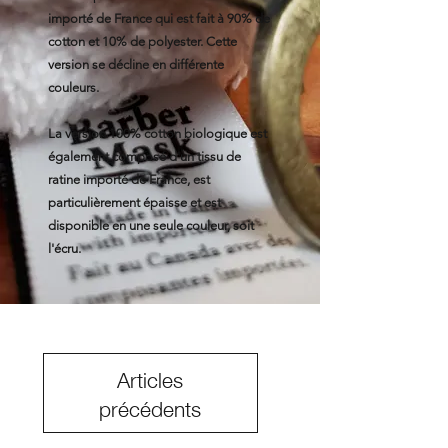
importé de France qui est fait à 90% de
cotton et 10% de polyester. Cette
version se décline en différente
couleurs.
La version 100% cotton biologique est
également composé d'un tissu de
ratine importé de France, est
particulièrement épaisse et est
disponible en une seule couleur, soit
l'écru.
Articles
précédents